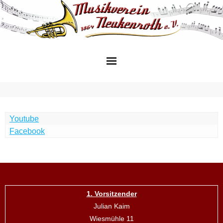
Skip
to
content
Youtube
Facebook
1. Vorsitzender
Julian Kaim
Wiesmühle 11