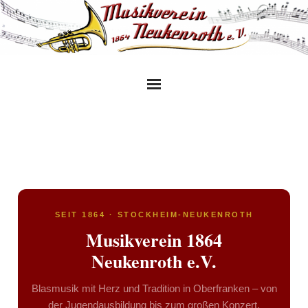
Skip
to
content
SEIT 1864 · STOCKHEIM-NEUKENROTH
Musikverein 1864
Neukenroth e.V.
Blasmusik mit Herz und Tradition in Oberfranken – von
der Jugendausbildung bis zum großen Konzert.