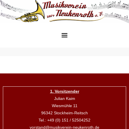
Skip
to
content
1. Vorsitzender
Julian Kaim
Wiesmühle 11
96342 Stockheim-Reitsch
Tel.: +49 (0) 151 / 52504252
vorstand@musikverein-neukenroth.de